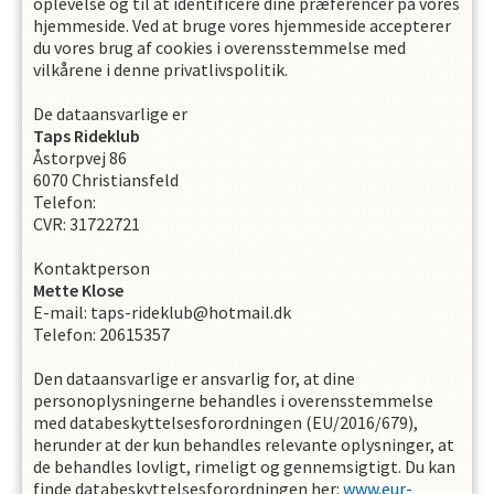
oplevelse og til at identificere dine præferencer på vores
hjemmeside. Ved at bruge vores hjemmeside accepterer
du vores brug af cookies i overensstemmelse med
vilkårene i denne privatlivspolitik.
De dataansvarlige er
Taps Rideklub
Åstorpvej 86
6070
Christiansfeld
Telefon
:
CVR
:
31722721
Kontaktperson
Mette
Klose
E-mail
:
taps-rideklub@hotmail.dk
Telefon
:
20615357
Den dataansvarlige er ansvarlig for, at dine
personoplysningerne behandles i overensstemmelse
med databeskyttelsesforordningen (EU/2016/679),
herunder at der kun behandles relevante oplysninger, at
de behandles lovligt, rimeligt og gennemsigtigt. Du kan
finde databeskyttelsesforordningen her:
www.eur-