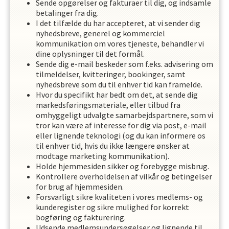
Sende opgørelser og fakturaer til dig, og indsamle
betalinger fra dig.
I det tilfælde du har accepteret, at vi sender dig
nyhedsbreve, generel og kommerciel
kommunikation om vores tjeneste, behandler vi
dine oplysninger til det formål.
Sende dig e-mail beskeder som f.eks. advisering om
tilmeldelser, kvitteringer, bookinger, samt
nyhedsbreve som du til enhver tid kan framelde.
Hvor du specifikt har bedt om det, at sende dig
markedsføringsmateriale, eller tilbud fra
omhyggeligt udvalgte samarbejdspartnere, som vi
tror kan være af interesse for dig via post, e-mail
eller lignende teknologi (og du kan informere os
til enhver tid, hvis du ikke længere ønsker at
modtage marketing kommunikation).
Holde hjemmesiden sikker og forebygge misbrug.
Kontrollere overholdelsen af ​​vilkår og betingelser
for brug af hjemmesiden.
Forsvarligt sikre kvaliteten i vores medlems- og
kunderegister og sikre mulighed for korrekt
bogføring og fakturering.
Udsende medlemsundersøgelser og lignende til