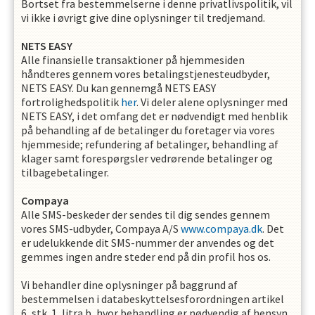
Bortset fra bestemmelserne i denne privatlivspolitik, vil
vi ikke i øvrigt give dine oplysninger til tredjemand.
NETS EASY
Alle finansielle transaktioner på hjemmesiden
håndteres gennem vores betalingstjenesteudbyder,
NETS EASY. Du kan gennemgå NETS EASY
fortrolighedspolitik
her
. Vi deler alene oplysninger med
NETS EASY, i det omfang det er nødvendigt med henblik
på behandling af de betalinger du foretager via vores
hjemmeside; refundering af betalinger, behandling af
klager samt forespørgsler vedrørende betalinger og
tilbagebetalinger.
Compaya
Alle SMS-beskeder der sendes til dig sendes gennem
vores SMS-udbyder, Compaya A/S
www.compaya.dk
. Det
er udelukkende dit SMS-nummer der anvendes og det
gemmes ingen andre steder end på din profil hos os.
Vi behandler dine oplysninger på baggrund af
bestemmelsen i databeskyttelsesforordningen artikel
6, stk. 1, litra b, hvor behandling er nødvendig af hensyn