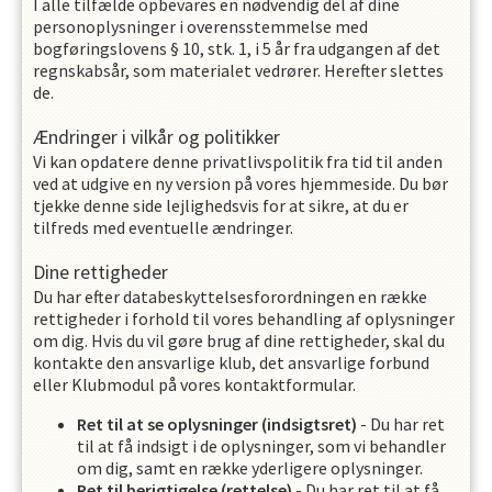
I alle tilfælde opbevares en nødvendig del af dine
personoplysninger i overensstemmelse med
bogføringslovens § 10, stk. 1, i 5 år fra udgangen af det
regnskabsår, som materialet vedrører. Herefter slettes
de.
Ændringer i vilkår og politikker
Vi kan opdatere denne privatlivspolitik fra tid til anden
ved at udgive en ny version på vores hjemmeside. Du bør
tjekke denne side lejlighedsvis for at sikre, at du er
tilfreds med eventuelle ændringer.
Dine rettigheder
Du har efter databeskyttelsesforordningen en række
rettigheder i forhold til vores behandling af oplysninger
om dig. Hvis du vil gøre brug af dine rettigheder, skal du
kontakte den ansvarlige klub, det ansvarlige forbund
eller Klubmodul på vores kontaktformular.
Ret til at se oplysninger (indsigtsret)
- Du har ret
til at få indsigt i de oplysninger, som vi behandler
om dig, samt en række yderligere oplysninger.
Ret til berigtigelse (rettelse)
- Du har ret til at få