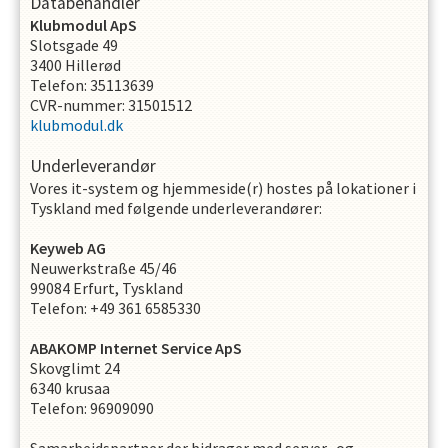
Databehandler
Klubmodul ApS
Slotsgade 49
3400 Hillerød
Telefon: 35113639
CVR-nummer: 31501512
klubmodul.dk
Underleverandør
Vores it-system og hjemmeside(r) hostes på lokationer i
Tyskland med følgende underleverandører:
Keyweb AG
Neuwerkstraße 45/46
99084 Erfurt, Tyskland
Telefon: +49 361 6585330
ABAKOMP Internet Service ApS
Skovglimt 24
6340 krusaa
Telefon: 96909090