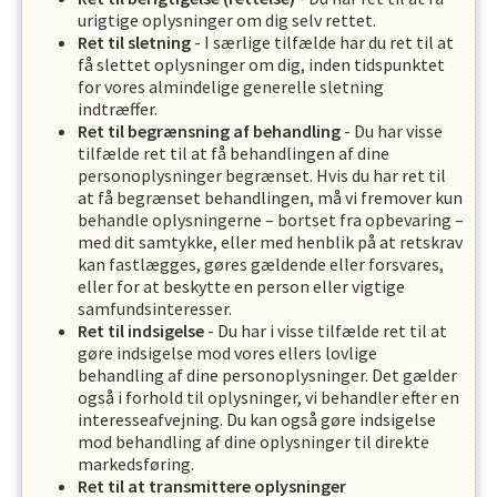
urigtige oplysninger om dig selv rettet.
Ret til sletning
- I særlige tilfælde har du ret til at
få slettet oplysninger om dig, inden tidspunktet
for vores almindelige generelle sletning
indtræffer.
Ret til begrænsning af behandling
- Du har visse
tilfælde ret til at få behandlingen af dine
personoplysninger begrænset. Hvis du har ret til
at få begrænset behandlingen, må vi fremover kun
behandle oplysningerne – bortset fra opbevaring –
med dit samtykke, eller med henblik på at retskrav
kan fastlægges, gøres gældende eller forsvares,
eller for at beskytte en person eller vigtige
samfundsinteresser.
Ret til indsigelse
- Du har i visse tilfælde ret til at
gøre indsigelse mod vores ellers lovlige
behandling af dine personoplysninger. Det gælder
også i forhold til oplysninger, vi behandler efter en
interesseafvejning. Du kan også gøre indsigelse
mod behandling af dine oplysninger til direkte
markedsføring.
Ret til at transmittere oplysninger