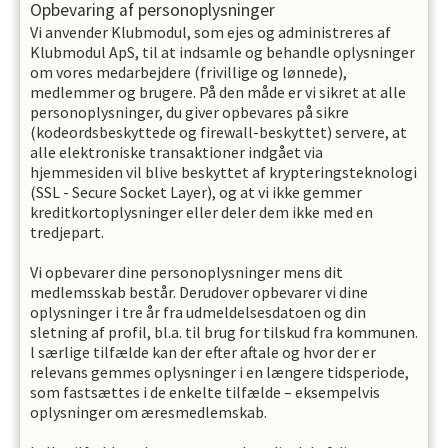
Opbevaring af personoplysninger
Vi anvender Klubmodul, som ejes og administreres af
Klubmodul ApS, til at indsamle og behandle oplysninger
om vores medarbejdere (frivillige og lønnede),
medlemmer og brugere. På den måde er vi sikret at alle
personoplysninger, du giver opbevares på sikre
(kodeordsbeskyttede og firewall-beskyttet) servere, at
alle elektroniske transaktioner indgået via
hjemmesiden vil blive beskyttet af krypteringsteknologi
(SSL - Secure Socket Layer), og at vi ikke gemmer
kreditkortoplysninger eller deler dem ikke med en
tredjepart.
Vi opbevarer dine personoplysninger mens dit
medlemsskab består. Derudover opbevarer vi dine
oplysninger i
tre
år fra udmeldelsesdatoen og din
sletning af profil, bl.a. til brug for tilskud fra kommunen.
l særlige tilfælde kan der efter aftale og hvor der er
relevans gemmes oplysninger i en længere tidsperiode,
som fastsættes i de enkelte tilfælde – eksempelvis
oplysninger om æresmedlemskab.