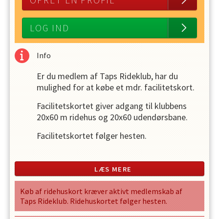
OPRET EN PROFIL
LOG IND
Info
Er du medlem af Taps Rideklub, har du
mulighed for at købe et mdr. facilitetskort.
Facilitetskortet giver adgang til klubbens
20x60 m ridehus og 20x60 udendørsbane.
Facilitetskortet følger hesten.
Du opfordres til bruge bookingsystemet i
klubmodulet til at registrere dig, når du skal
LÆS MERE
ride i ridehallen. Via bookingsystemet har du
mulighed for at se hvor mange, der er i hallen
Køb af ridehuskort kræver aktivt medlemskab af
på det ønskede tidspunkt. Der er
Taps Rideklub. Ridehuskortet følger hesten.
begrænsninger på antal ryttere i hallen på